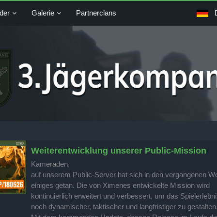
der
Galerie
Partnerclans
Weiterentwicklung unserer Public-Mission
Kameraden,
auf unserem Public-Server hat sich in den vergangenen 
einiges getan. Die von Ximenes entwickelte Mission wird
kontinuierlich erweitert und verbessert, um das Spielerlebn
noch dynamischer, taktischer und langfristiger zu gestalten