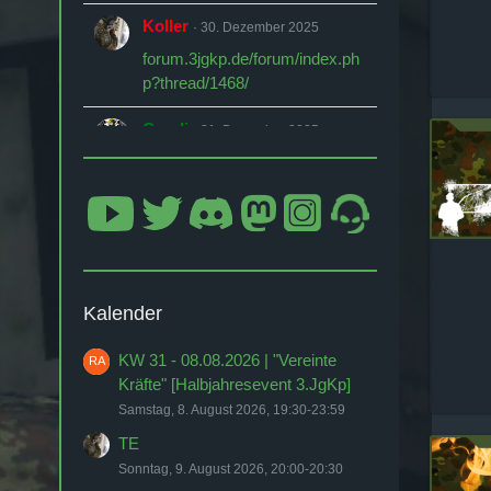
Koller
30. Dezember 2025
forum.3jgkp.de/forum/index.ph
p?thread/1468/
Gandi
31. Dezember 2025
Guten Rutsch Männer
Koud
31. Dezember 2025
Guten Rutsch alle zusammen!
Koller
11. Januar 2026
Kalender
Heutige TE ist um 21 Uhr
KW 31 - 08.08.2026 | "Vereinte
Koller
25. Januar 2026
Kräfte" [Halbjahresevent 3.JgKp]
Heutige TE ist um 20 Uhr
Samstag, 8. August 2026, 19:30-23:59
TE
Koller
12. Februar 2026
Sonntag, 9. August 2026, 20:00-20:30
Kommt schon Männer, ich