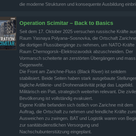
die moderne Strukturen und konsequente Ausbildung einbri
Operation Scimitar – Back to Basics
Seit dem 17. Oktober 2025 versuchen russische Kräfte a
Raum Yasnaya Polyana–Sosnovka, die Ortschaft Zarichne
die dortigen Flussübergänge zu nehmen, um NATO-Kräfte
Raum Chernogorsk–Elektrozavodsk abzuschneiden. Der
Vormarsch scheiterte an zerstörten Übergängen und mass
Gegenwehr.
Die Front am Zarichne-Fluss (Black River) ist seitdem
stabilisiert. Beide Seiten haben stark ausgebaute Stellunge
tägliche Artillerie- und Drohnenaktivität prägt das Lagebild.
Militärisch ein Patt, strategisch weiterhin relevant. Die zivile
Bevölkerung ist vollständig evakuiert.
Eigene Kräfte befanden sich östlich von Zarichne mit dem
Auftrag, die Ortschaft zu nehmen und feindliche Kräfte zu
Ausweichen zu zwingen. BAT und Logistik waren von Begi
zur sanitätsdienstlichen Versorgung und
Nachschubunterstützung eingeplant.