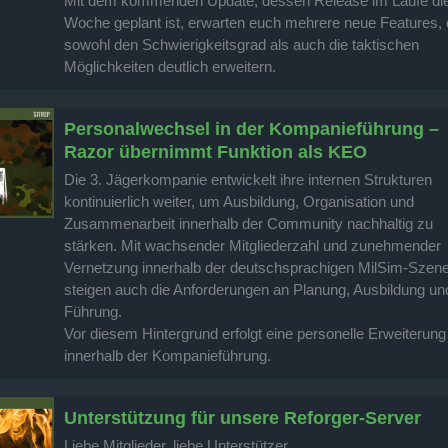
Mit dem kommenden Update, dessen Release im Laufe di
Woche geplant ist, erwarten euch mehrere neue Features, 
sowohl den Schwierigkeitsgrad als auch die taktischen
Möglichkeiten deutlich erweitern.
Personalwechsel in der Kompanieführung –
Razor übernimmt Funktion als KEO
Die 3. Jägerkompanie entwickelt ihre internen Strukturen
kontinuierlich weiter, um Ausbildung, Organisation und
Zusammenarbeit innerhalb der Community nachhaltig zu
stärken. Mit wachsender Mitgliederzahl und zunehmender
Vernetzung innerhalb der deutschsprachigen MilSim-Szen
steigen auch die Anforderungen an Planung, Ausbildung un
Führung.
Vor diesem Hintergrund erfolgt eine personelle Erweiterung
innerhalb der Kompanieführung.
Unterstützung für unsere Reforger-Server
Liebe Mitglieder, liebe Unterstützer,