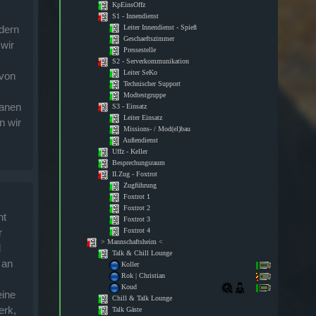
ndern
 wir
 von
lanen
n wir
ht
r
d
 an
eine
erk,