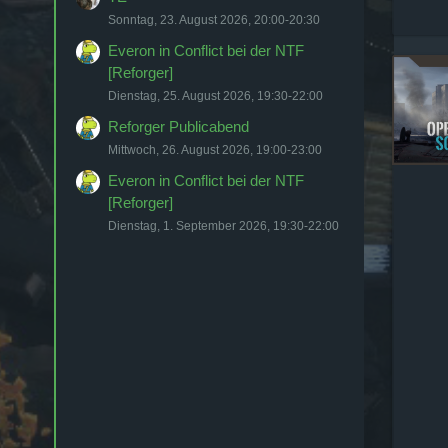
zum Geburtstag!
Sonntag, 23. August 2026, 20:00-20:30
Koud
20. März 2026
Everon in Conflict bei der NTF
[Reforger]
Alles gute zum Geburtstag
Dienstag, 25. August 2026, 19:30-22:00
Koller
20. März 2026
Reforger Publicabend
Danke, Männer!🙏
Mittwoch, 26. August 2026, 19:00-23:00
Everon in Conflict bei der NTF
Razor
21. März 2026
[Reforger]
Heute Abend spontanes Event
Dienstag, 1. September 2026, 19:30-22:00
bei den Grennis
jazZz
30. März 2026
Operation The
Interoperability Exercise II
Part 1 von 2 - Coop 68 - PvE
[18+] [21:9] [GER] - Twitch
jazZz
30. März 2026