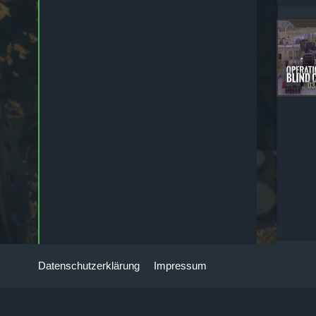
Operation The Interoperability
Exercise II Part 2 von 2 - Coop
68 - PvE [18+] [21:9] [GER] -
Twitch
Razor
29. April 2026
Prüft bitte im DC unter
Mannschaftsheim die Abfrage
zum 24h Event
Razor
9. Juni 2026
So meine Herren, ANMELDEN
ANMELDEN ANMELDEN
kommenden Samstag und am
20.06 ist jeweils etwas
eingetragen
Datenschutzerklärung
Impressum
Koller
9. Juni 2026