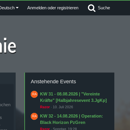
Deutsch
Anmelden oder registrieren
Suche
Anstehende Events
KW 31 - 08.08.2026 | "Vereinte
Kräfte" [Halbjahresevent 3.JgKp]
Wochen
Razor
10. Juli 2026
KW 32 - 14.08.2026 | Operation:
is
Black Horizon PzGren
.
Razor
Sonntag, 19:28