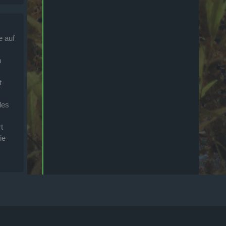
e auf
h
t
des
t
ie