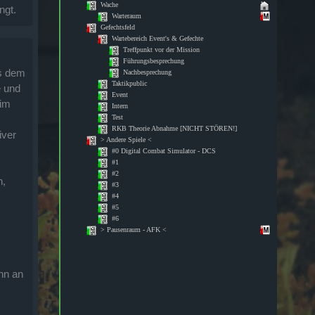
ngt.
us dem
 und
 im
iver
n,
m
nn an