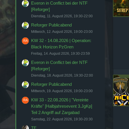
brauche ne Truppe für
Everon in Conflict bei der NTF
[Reforger]
Dienstag, 11. August 2026, 19:30-22:00
Operation:
Reforger Publicabend
Taohid Teil 2
Mittwoch, 12. August 2026, 19:00-23:00
JgKdo.31
KW 32 - 14.08.2026 | Operation:
Black Horizon PzGren
Freitag, 14. August 2026, 19:30-23:59
Koller
22. Februar 2026
Everon in Conflict bei der NTF
[Reforger]
Heute ist wieder TE um 20
Uhr!
Dienstag, 18. August 2026, 19:30-22:00
Reforger Publicabend
Koud
8. März 2026
Mittwoch, 19. August 2026, 19:00-23:00
Denkt daran Männers, heute
KW 33 - 22.08.2026 | "Vereinte
TE um 2000!
Kräfte" [Halbjahresevent 3.JgKp]
Teil 2 Angriff auf Zargabad
Gandi
20. März 2026
Samstag, 22. August 2026, 19:30-20:30
Unserem Koller, alles Gute
TE