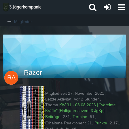
Mitglieder
Razor
Mitglied seit 27. November 2021
Letzte Aktivität:
Vor 2 Stunden
Thema
KW 31 - 08.08.2026 | "Vereinte
Kräfte" [Halbjahresevent 3.JgKp]
Beiträge
281
Termine
51
Erhaltene Reaktionen
21
Punkte
2.171
Profil-Aufrufe
48