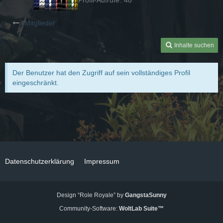
Mitglieder
Inhalte suchen
Der Benutzer hat den Zugriff auf sein vollständiges Profil
eingeschränkt.
Datenschutzerklärung
Impressum
Design “Role Royale” by
GangstaSunny
Community-Software:
WoltLab Suite™