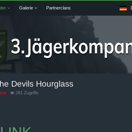
der
Galerie
Partnerclans
he Devils Hourglass
zor
281 Zugriffe