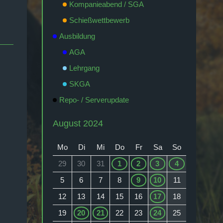
Kompanieabend / SGA
Schießwettbewerb
Ausbildung
AGA
Lehrgang
SKGA
Repo- / Serverupdate
August 2024
Mo
Di
Mi
Do
Fr
Sa
So
29
30
31
1
2
3
4
5
6
7
8
9
10
11
12
13
14
15
16
17
18
19
20
21
22
23
24
25