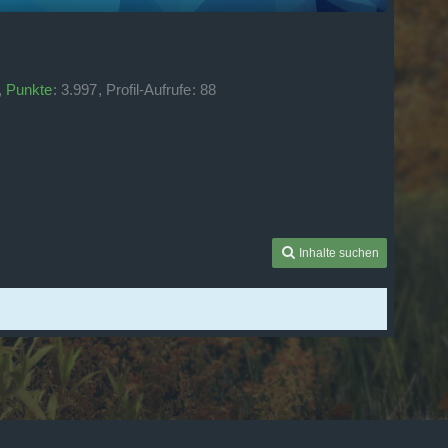
Punkte
3.997
Profil-Aufrufe
88
Inhalte suchen