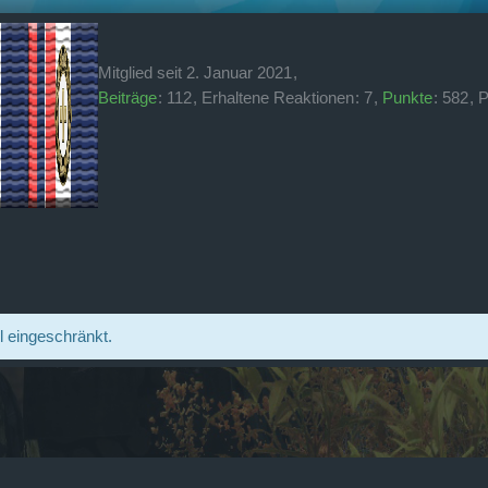
Mitglied seit 2. Januar 2021
Beiträge
112
Erhaltene Reaktionen
7
Punkte
582
P
il eingeschränkt.