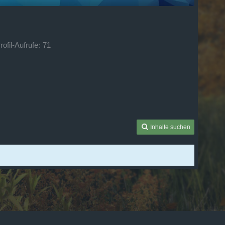
rofil-Aufrufe
71
Inhalte suchen