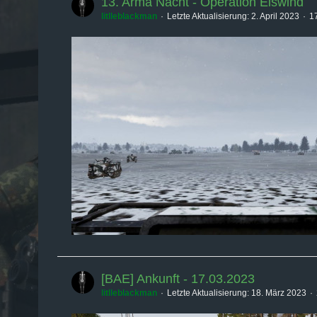
13. Arma Nacht - Operation Eiswind
litlleblackman
Letzte Aktualisierung:
2. April 2023
17
[BAE] Ankunft - 17.03.2023
litlleblackman
Letzte Aktualisierung:
18. März 2023