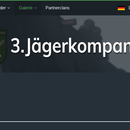
der
Galerie
Partnerclans