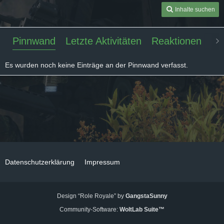
Inhalte suchen
Pinnwand
Letzte Aktivitäten
Reaktionen
Üb
Es wurden noch keine Einträge an der Pinnwand verfasst.
Datenschutzerklärung
Impressum
Design “Role Royale” by
GangstaSunny
Community-Software:
WoltLab Suite™