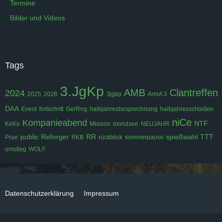
Termine
Bilder und Videos
Tags
3.JgKp
AMB
Clantreffen
2024
2025
2026
3jgkp
ArmA 3
DAA
Event
fortschritt
GerRng
halbjahresbesprechnung
halbjahresschießen
niCe
Kompanieabend
NTF
KeKo
Mission
mondsee
NEUJAHR
public
Reforger
RR
spießwahl
TTT
Prae
RKB
rückblick
sommerpause
umstieg
WOLF
Datenschutzerklärung
Impressum