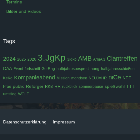
Termine
Bilder und Videos
Tags
3.JgKp
AMB
Clantreffen
2024
2025
2026
3jgkp
ArmA 3
DAA
Event
fortschritt
GerRng
halbjahresbesprechnung
halbjahresschießen
niCe
Kompanieabend
NTF
KeKo
Mission
mondsee
NEUJAHR
public
Reforger
RR
spießwahl
TTT
Prae
RKB
rückblick
sommerpause
umstieg
WOLF
Datenschutzerklärung
Impressum