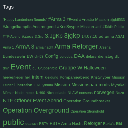
Tags
#Arma 3
#Frostie Mission
"Happy Landminen Sounds"
#Event
#jgbtl533
#JungelkampfIstAnstrengend
#KrisSnyper Mission
#ntf
#Taktik Public
3jgkp
3.JgKp
#Zeus
14.07.18
ad arma
#TP-Abend
3.Grp
AGA1
Arma Reforger
ArmA 3
Arma 1
arma nacht
Arsenal
DAA
Config
Bundeswehr
BW
dienstag
ch-53
cordoba
defuse
dlc
Event
Gruppe W
Halloween
dmr
g3
Gruppenfoto
intern
Kompanieabend
KrisSnyper Mission
heeresflieger
heli
kleidung
Mission
Missionsbau
mods
Liberation
Myrakel
Leider
Luki
lythium
norwegen
Mörser
Nacht
nebel
NH90
Nicht erlaubt
NLAW
nonsens
Nozo
NTF
Offener Event Abend
Operation Groundbreaker
Operation Overground
Operation Stronghold
public
Reforger
RBTV Arma Nacht
quatsch
RBTV
Rukia´s Bild