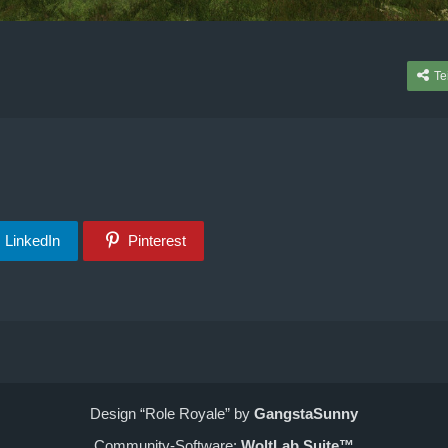
Te
LinkedIn
Pinterest
Design “Role Royale” by
GangstaSunny
Community-Software:
WoltLab Suite™