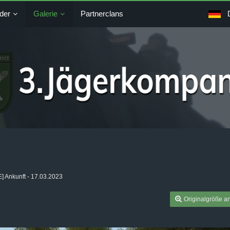
der
Galerie
Partnerclans
] Ankunft - 17.03.2023
Originalgröße a