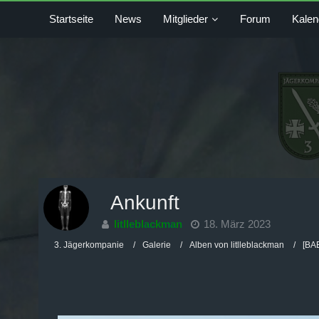
Startseite
News
Mitglieder
Forum
Kalen
Ankunft
litlleblackman
18. März 2023
3. Jägerkompanie
Galerie
Alben von litlleblackman
[BAE