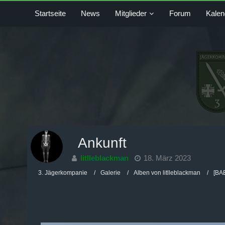
Startseite
News
Mitglieder
Forum
Kalen
Ankunft
litlleblackman
18. März 2023
3. Jägerkompanie
Galerie
Alben von litlleblackman
[BAE