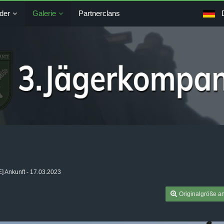
der
Galerie
Partnerclans
] Ankunft - 17.03.2023
Originalgröße a