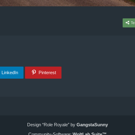
Te
LinkedIn
Pinterest
Design “Role Royale” by
GangstaSunny
Community-Software:
WoltLab Suite™