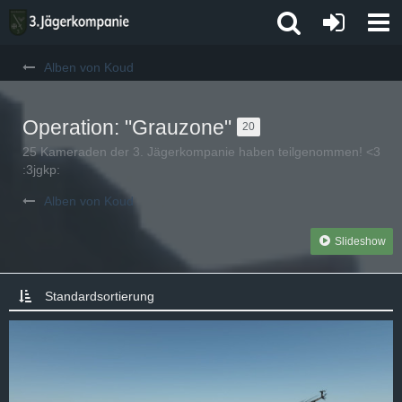
Alben von Koud
Operation: "Grauzone"
20
​25 Kameraden der 3. Jägerkompanie haben teilgenommen! <3
:3jgkp:
Alben von Koud
Slideshow
Standardsortierung