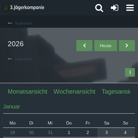
Kalender
2026
Heute
Kalender
Monatsansicht
Wochenansicht
Tagesansicht
Januar
Mo
Di
Mi
Do
Fr
Sa
So
29
30
31
1
2
3
4