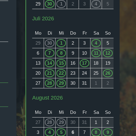
29
30
1
2
3
4
5
Juli 2026
Mo
Di
Mi
Do
Fr
Sa
So
29
30
1
2
3
4
5
6
7
8
9
10
11
12
13
14
15
16
17
18
19
20
21
22
23
24
25
26
27
28
29
30
31
1
2
August 2026
Mo
Di
Mi
Do
Fr
Sa
So
27
28
29
30
31
1
2
3
4
5
6
7
8
9