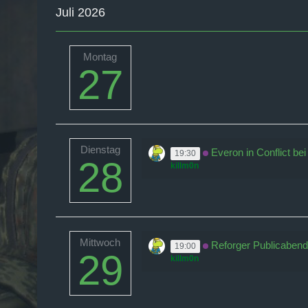
Juli 2026
Montag
27
Dienstag
Everon in Conflict be
19:30
28
killm0n
Mittwoch
Reforger Publicabend
19:00
29
killm0n