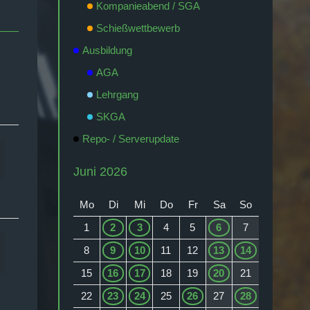
Kompanieabend / SGA
Schießwettbewerb
Ausbildung
AGA
Lehrgang
SKGA
Repo- / Serverupdate
Juni 2026
Mo
Di
Mi
Do
Fr
Sa
So
1
2
3
4
5
6
7
8
9
10
11
12
13
14
15
16
17
18
19
20
21
22
23
24
25
26
27
28