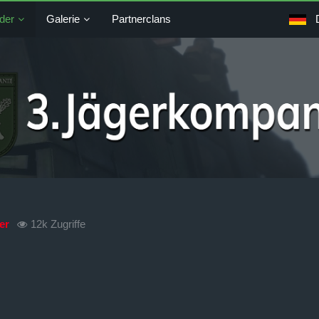
der
Galerie
Partnerclans
er
12k Zugriffe