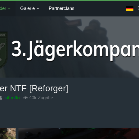
der
Galerie
Partnerclans
der NTF [Reforger]
killm0n
40k Zugriffe