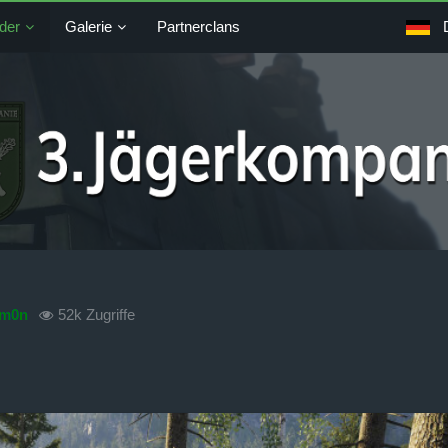
der
Galerie
Partnerclans
lm0n
52k Zugriffe