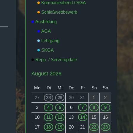
Kompanieabend / SGA
Schießwettbewerb
Ausbildung
AGA
Lehrgang
SKGA
Repo- / Serverupdate
August 2026
Mo
Di
Mi
Do
Fr
Sa
So
27
28
29
30
31
1
2
3
4
5
6
7
8
9
10
11
12
13
14
15
16
17
18
19
20
21
22
23