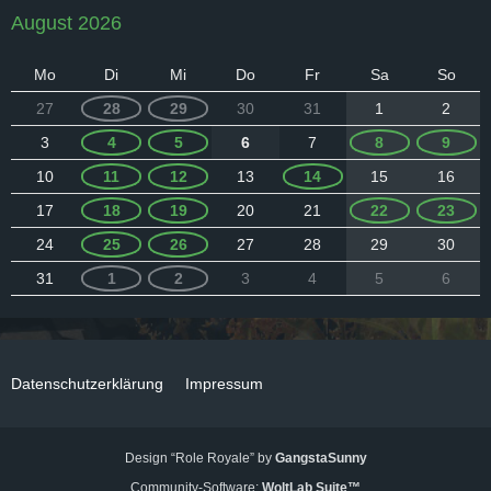
August 2026
Mo
Di
Mi
Do
Fr
Sa
So
27
28
29
30
31
1
2
3
4
5
6
7
8
9
10
11
12
13
14
15
16
17
18
19
20
21
22
23
24
25
26
27
28
29
30
31
1
2
3
4
5
6
Datenschutzerklärung
Impressum
Design “Role Royale” by
GangstaSunny
Community-Software:
WoltLab Suite™