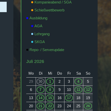
Kompanieabend / SGA
Schießwettbewerb
Ausbildung
AGA
Lehrgang
SKGA
Repo- / Serverupdate
Juli 2026
Mo
Di
Mi
Do
Fr
Sa
So
29
30
1
2
3
4
5
6
7
8
9
10
11
12
13
14
15
16
17
18
19
20
21
22
23
24
25
26