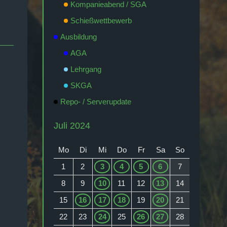
Kompanieabend / SGA
Schießwettbewerb
Ausbildung
AGA
Lehrgang
SKGA
Repo- / Serverupdate
Juli 2024
Mo
Di
Mi
Do
Fr
Sa
So
1
2
3
4
5
6
7
8
9
10
11
12
13
14
15
16
17
18
19
20
21
22
23
24
25
26
27
28