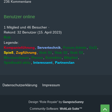
236 Kommentare
Benutzer online
1 Mitglied und 46 Besucher
Rekord: 32 Benutzer (
15. April 2023
)
Rob
Legende
Kompanieführung
Servertechnik
Forum-Admin
GeZi
Spieß
Zugführung
Stab S1
Stab S2
Stab S3
Missionsbauer
Presse
Korrektor
Mitglied
Spießwahl aktiv
Interessent
Partnerclan
Datenschutzerklärung
Impressum
Design “Role Royale” by
GangstaSunny
Community-Software:
WoltLab Suite™