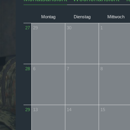
Montag
Dienstag
Mittwoch
27
29
30
1
28
6
7
8
29
13
14
15