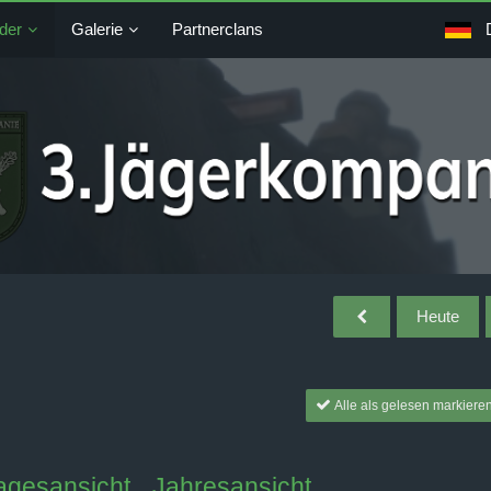
der
Galerie
Partnerclans
Heute
Alle als gelesen markiere
agesansicht
Jahresansicht