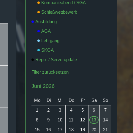
Kompanieabend / SGA
Schießwettbewerb
Ausbildung
AGA
Lehrgang
SKGA
Repo- / Serverupdate
Filter zurücksetzen
Juni 2026
Mo
Di
Mi
Do
Fr
Sa
So
1
2
3
4
5
6
7
8
9
10
11
12
13
14
15
16
17
18
19
20
21