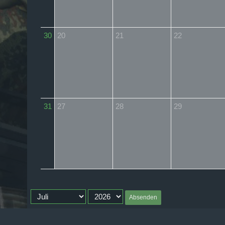
30
20
21
22
31
27
28
29
Absenden