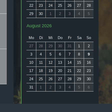
22
23
24
25
26
27
28
29
30
1
2
3
4
5
August 2026
Mo
Di
Mi
Do
Fr
Sa
So
27
28
29
30
31
1
2
3
4
5
6
7
8
9
10
11
12
13
14
15
16
17
18
19
20
21
22
23
24
25
26
27
28
29
30
31
1
2
3
4
5
6