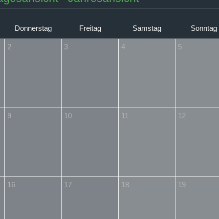
Donnerstag
Freitag
Samstag
Sonntag
2
3
4
5
9
10
11
12
16
17
18
19